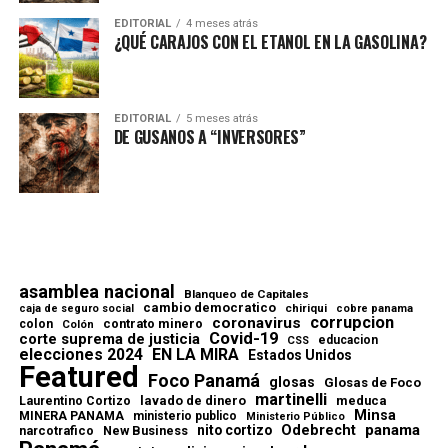
EDITORIAL
4 meses atrás
¿QUÉ CARAJOS CON EL ETANOL EN LA GASOLINA?
EDITORIAL
5 meses atrás
DE GUSANOS A “INVERSORES”
asamblea nacional
Blanqueo de Capitales
cambio democratico
chiriqui
caja de seguro social
cobre panama
corrupcion
coronavirus
contrato minero
colon
Colón
Covid-19
corte suprema de justicia
educacion
CSS
elecciones 2024
EN LA MIRA
Estados Unidos
Featured
Foco Panamá
glosas
Glosas de Foco
martinelli
lavado de dinero
meduca
Laurentino Cortizo
Minsa
MINERA PANAMA
ministerio publico
Ministerio Público
Odebrecht
panama
nito cortizo
narcotrafico
New Business