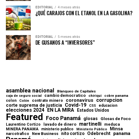
EDITORIAL
4 meses atrás
¿QUÉ CARAJOS CON EL ETANOL EN LA GASOLINA?
EDITORIAL
5 meses atrás
DE GUSANOS A “INVERSORES”
asamblea nacional
Blanqueo de Capitales
cambio democratico
chiriqui
caja de seguro social
cobre panama
corrupcion
coronavirus
contrato minero
colon
Colón
Covid-19
corte suprema de justicia
educacion
CSS
elecciones 2024
EN LA MIRA
Estados Unidos
Featured
Foco Panamá
glosas
Glosas de Foco
martinelli
lavado de dinero
meduca
Laurentino Cortizo
Minsa
MINERA PANAMA
ministerio publico
Ministerio Público
Odebrecht
panama
nito cortizo
narcotrafico
New Business