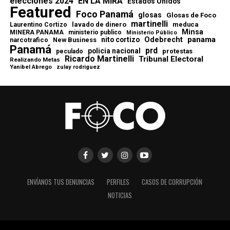
elecciones 2024
EN LA MIRA
Estados Unidos
Featured
Foco Panamá
glosas
Glosas de Foco
martinelli
lavado de dinero
meduca
Laurentino Cortizo
Minsa
MINERA PANAMA
ministerio publico
Ministerio Público
Odebrecht
panama
nito cortizo
narcotrafico
New Business
Panamá
prd
policia nacional
protestas
peculado
Ricardo Martinelli
Tribunal Electoral
Realizando Metas
Yanibel Abrego
zulay rodriguez
ENVÍANOS TUS DENUNCIAS
PERFILES
CASOS DE CORRUPCIÓN
NOTICIAS