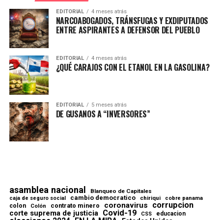
EDITORIAL
4 meses atrás
NARCOABOGADOS, TRÁNSFUGAS Y EXDIPUTADOS
ENTRE ASPIRANTES A DEFENSOR DEL PUEBLO
EDITORIAL
4 meses atrás
¿QUÉ CARAJOS CON EL ETANOL EN LA GASOLINA?
EDITORIAL
5 meses atrás
DE GUSANOS A “INVERSORES”
asamblea nacional
Blanqueo de Capitales
cambio democratico
chiriqui
caja de seguro social
cobre panama
corrupcion
coronavirus
contrato minero
colon
Colón
Covid-19
corte suprema de justicia
educacion
CSS