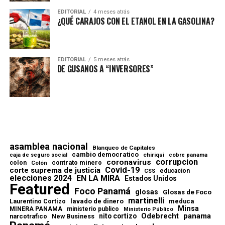
EDITORIAL
4 meses atrás
¿QUÉ CARAJOS CON EL ETANOL EN LA GASOLINA?
EDITORIAL
5 meses atrás
DE GUSANOS A “INVERSORES”
asamblea nacional
Blanqueo de Capitales
cambio democratico
chiriqui
caja de seguro social
cobre panama
corrupcion
coronavirus
contrato minero
colon
Colón
Covid-19
corte suprema de justicia
educacion
CSS
elecciones 2024
EN LA MIRA
Estados Unidos
Featured
Foco Panamá
glosas
Glosas de Foco
martinelli
lavado de dinero
meduca
Laurentino Cortizo
Minsa
MINERA PANAMA
ministerio publico
Ministerio Público
Odebrecht
panama
nito cortizo
narcotrafico
New Business