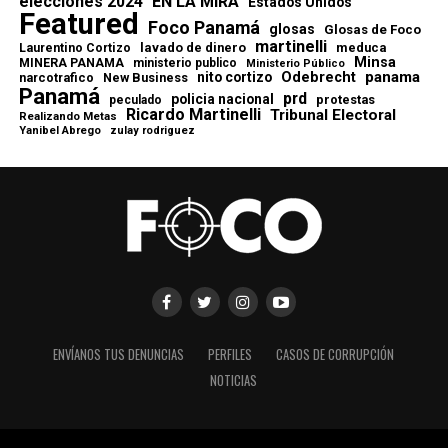
elecciones 2024
EN LA MIRA
Estados Unidos
Featured
Foco Panamá
glosas
Glosas de Foco
martinelli
lavado de dinero
meduca
Laurentino Cortizo
Minsa
MINERA PANAMA
ministerio publico
Ministerio Público
Odebrecht
panama
nito cortizo
narcotrafico
New Business
Panamá
prd
policia nacional
protestas
peculado
Ricardo Martinelli
Tribunal Electoral
Realizando Metas
Yanibel Abrego
zulay rodriguez
ENVÍANOS TUS DENUNCIAS
PERFILES
CASOS DE CORRUPCIÓN
NOTICIAS