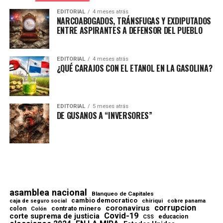
EDITORIAL
4 meses atrás
NARCOABOGADOS, TRÁNSFUGAS Y EXDIPUTADOS
ENTRE ASPIRANTES A DEFENSOR DEL PUEBLO
EDITORIAL
4 meses atrás
¿QUÉ CARAJOS CON EL ETANOL EN LA GASOLINA?
EDITORIAL
5 meses atrás
DE GUSANOS A “INVERSORES”
asamblea nacional
Blanqueo de Capitales
cambio democratico
chiriqui
caja de seguro social
cobre panama
corrupcion
coronavirus
contrato minero
colon
Colón
Covid-19
corte suprema de justicia
educacion
CSS