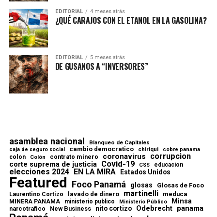
EDITORIAL
4 meses atrás
¿QUÉ CARAJOS CON EL ETANOL EN LA GASOLINA?
EDITORIAL
5 meses atrás
DE GUSANOS A “INVERSORES”
asamblea nacional
Blanqueo de Capitales
cambio democratico
chiriqui
caja de seguro social
cobre panama
corrupcion
coronavirus
contrato minero
colon
Colón
Covid-19
corte suprema de justicia
educacion
CSS
elecciones 2024
EN LA MIRA
Estados Unidos
Featured
Foco Panamá
glosas
Glosas de Foco
martinelli
lavado de dinero
meduca
Laurentino Cortizo
Minsa
MINERA PANAMA
ministerio publico
Ministerio Público
Odebrecht
panama
nito cortizo
narcotrafico
New Business