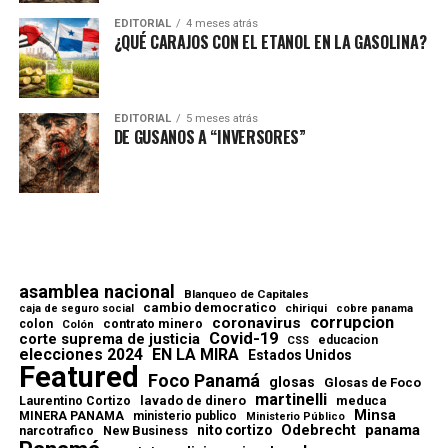
EDITORIAL
4 meses atrás
¿QUÉ CARAJOS CON EL ETANOL EN LA GASOLINA?
EDITORIAL
5 meses atrás
DE GUSANOS A “INVERSORES”
asamblea nacional
Blanqueo de Capitales
cambio democratico
chiriqui
caja de seguro social
cobre panama
corrupcion
coronavirus
contrato minero
colon
Colón
Covid-19
corte suprema de justicia
educacion
CSS
elecciones 2024
EN LA MIRA
Estados Unidos
Featured
Foco Panamá
glosas
Glosas de Foco
martinelli
lavado de dinero
meduca
Laurentino Cortizo
Minsa
MINERA PANAMA
ministerio publico
Ministerio Público
Odebrecht
panama
nito cortizo
narcotrafico
New Business