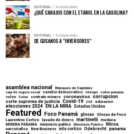
EDITORIAL
4 meses atrás
¿QUÉ CARAJOS CON EL ETANOL EN LA GASOLINA?
EDITORIAL
5 meses atrás
DE GUSANOS A “INVERSORES”
asamblea nacional
Blanqueo de Capitales
cambio democratico
chiriqui
caja de seguro social
cobre panama
corrupcion
coronavirus
contrato minero
colon
Colón
Covid-19
corte suprema de justicia
educacion
CSS
elecciones 2024
EN LA MIRA
Estados Unidos
Featured
Foco Panamá
glosas
Glosas de Foco
martinelli
lavado de dinero
meduca
Laurentino Cortizo
Minsa
MINERA PANAMA
ministerio publico
Ministerio Público
Odebrecht
panama
nito cortizo
narcotrafico
New Business