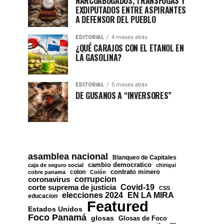
NARCOABOGADOS, TRÁNSFUGAS Y
EXDIPUTADOS ENTRE ASPIRANTES
A DEFENSOR DEL PUEBLO
EDITORIAL
4 meses atrás
¿QUÉ CARAJOS CON EL ETANOL EN
LA GASOLINA?
EDITORIAL
5 meses atrás
DE GUSANOS A “INVERSORES”
asamblea nacional
Blanqueo de Capitales
cambio democratico
caja de seguro social
chiriqui
contrato minero
colon
cobre panama
Colón
corrupcion
coronavirus
Covid-19
corte suprema de justicia
CSS
EN LA MIRA
elecciones 2024
educacion
Featured
Estados Unidos
Foco Panamá
glosas
Glosas de Foco