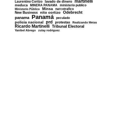
martinelli
lavado de dinero
Laurentino Cortizo
meduca
MINERA PANAMA
ministerio publico
Minsa
narcotrafico
Ministerio Público
nito cortizo
Odebrecht
New Business
Panamá
panama
peculado
prd
policia nacional
protestas
Realizando Metas
Ricardo Martinelli
Tribunal Electoral
Yanibel Abrego
zulay rodriguez