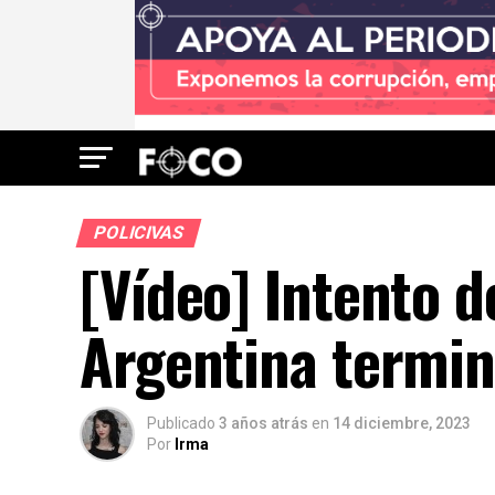
POLICIVAS
[Vídeo] Intento d
Argentina termin
Publicado
3 años atrás
en
14 diciembre, 2023
Por
Irma