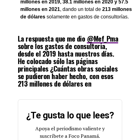
millones en 2019, 38.1 millones en 2020 y 57.5
millones en 2021
, dando un total de
213 millones
de dólares
solamente en gastos de consultorías.
La respuesta que me dio
@Mef_Pma
sobre los gastos de consultoria,
desde el 2019 hasta nuestros días.
He colocado sólo las páginas
principales ¿Cuántas obras sociales
se pudieron haber hecho, con esos
213 millones de dólares en
consultorias, que pocos saben en qué
nos beneficio?
pic.twitter.com/anThyEMpi6
¿Te gusta lo que lees?
— ERNESTO CEDEÑO A. (@ernestocedeno)
March 10,
2022
Apoya el periodismo valiente y
suscríbete a Foco Panamá.