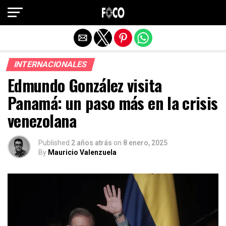
Salir de la versión móvil
INTERNACIONALES
Edmundo González visita
Panamá: un paso más en la crisis
venezolana
Published
2 años atrás
on
8 enero, 2025
By
Mauricio Valenzuela