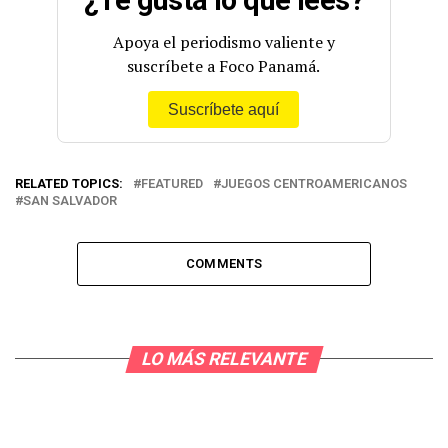
— Comité Olímpico PAN (@COlimpicoPanama)
June 28,
2023
Apoya el periodismo valiente y
suscríbete a Foco Panamá.
Suscríbete aquí
RELATED TOPICS:
FEATURED
JUEGOS CENTROAMERICANOS
SAN SALVADOR
COMMENTS
LO MÁS RELEVANTE