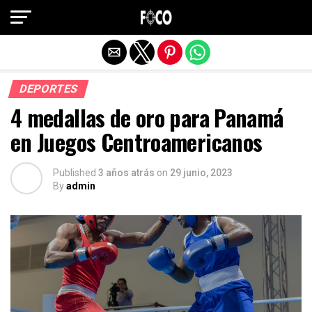
Salir de la versión móvil
DEPORTES
4 medallas de oro para Panamá
en Juegos Centroamericanos
Published
3 años atrás
on
29 junio, 2023
By
admin