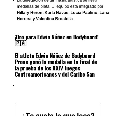
La delegación de gimnasia artística se llevó
medallas de plata. El equipo está integrado por
Hillary Heron, Karla Navas, Lucia Paulino, Lana
Herrera y Valentina Brostella
¡Oro para Edwin Núñez en Bodyboard!
🇵🇦
El atleta Edwin Núñez de Bodyboard
Prone ganó la medalla en la final de
la prueba de los XXIV Juegos
Centroamericanos y del Caribe San
Salvador 2023 🏅
¡Haciendo historia para la disciplina y
para Panamá!
pic.twitter.com/C8TKKGCBDy
¿Te gusta lo que lees?