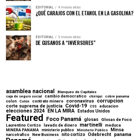
EDITORIAL
4 meses atrás
¿QUÉ CARAJOS CON EL ETANOL EN LA GASOLINA?
EDITORIAL
5 meses atrás
DE GUSANOS A “INVERSORES”
asamblea nacional
Blanqueo de Capitales
cambio democratico
chiriqui
caja de seguro social
cobre panama
corrupcion
coronavirus
contrato minero
colon
Colón
Covid-19
corte suprema de justicia
educacion
CSS
elecciones 2024
EN LA MIRA
Estados Unidos
Featured
Foco Panamá
glosas
Glosas de Foco
martinelli
lavado de dinero
meduca
Laurentino Cortizo
Minsa
MINERA PANAMA
ministerio publico
Ministerio Público
Odebrecht
panama
nito cortizo
narcotrafico
New Business