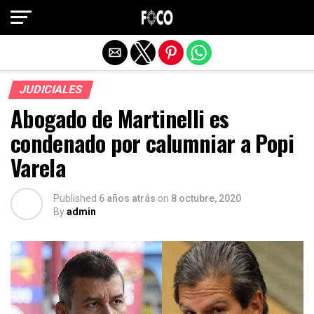
Salir de la versión móvil
JUDICIALES
Abogado de Martinelli es
condenado por calumniar a Popi
Varela
Published
6 años atrás
on
8 octubre, 2020
By
admin