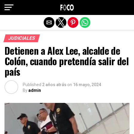
Salir de la versión móvil
JUDICIALES
Detienen a Alex Lee, alcalde de
Colón, cuando pretendía salir del
país
Published
2 años atrás
on
16 mayo, 2024
By
admin