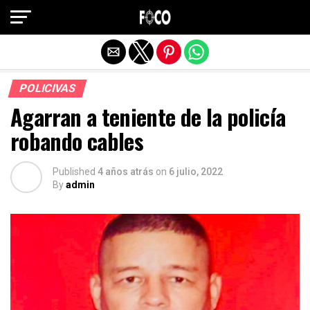
Salir de la versión móvil
POLICIVAS
Agarran a teniente de la policía
robando cables
Published
4 años atrás
on
6 julio, 2022
By
admin