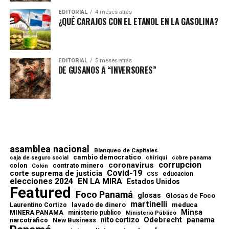
EDITORIAL
4 meses atrás
¿QUÉ CARAJOS CON EL ETANOL EN LA GASOLINA?
EDITORIAL
5 meses atrás
DE GUSANOS A “INVERSORES”
asamblea nacional
Blanqueo de Capitales
cambio democratico
chiriqui
caja de seguro social
cobre panama
corrupcion
coronavirus
contrato minero
colon
Colón
Covid-19
corte suprema de justicia
educacion
CSS
elecciones 2024
EN LA MIRA
Estados Unidos
Featured
Foco Panamá
glosas
Glosas de Foco
martinelli
lavado de dinero
meduca
Laurentino Cortizo
Minsa
MINERA PANAMA
ministerio publico
Ministerio Público
Odebrecht
panama
nito cortizo
narcotrafico
New Business