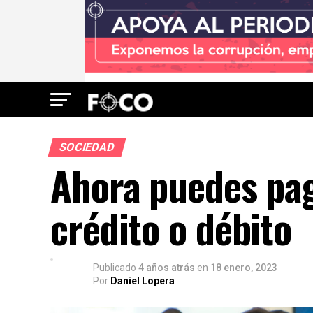
SOCIEDAD
Ahora puedes pag
crédito o débito
Publicado
4 años atrás
en
18 enero, 2023
Por
Daniel Lopera