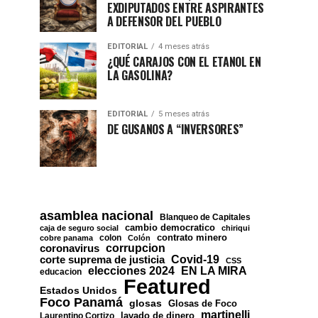
EXDIPUTADOS ENTRE ASPIRANTES
A DEFENSOR DEL PUEBLO
EDITORIAL
4 meses atrás
¿QUÉ CARAJOS CON EL ETANOL EN
LA GASOLINA?
EDITORIAL
5 meses atrás
DE GUSANOS A “INVERSORES”
asamblea nacional
Blanqueo de Capitales
cambio democratico
caja de seguro social
chiriqui
contrato minero
colon
cobre panama
Colón
corrupcion
coronavirus
Covid-19
corte suprema de justicia
CSS
EN LA MIRA
elecciones 2024
educacion
Featured
Estados Unidos
Foco Panamá
glosas
Glosas de Foco
martinelli
lavado de dinero
Laurentino Cortizo