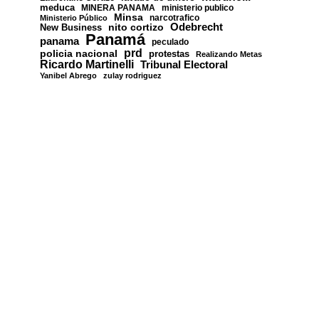
meduca
MINERA PANAMA
ministerio publico
Minsa
narcotrafico
Ministerio Público
nito cortizo
Odebrecht
New Business
Panamá
panama
peculado
prd
policia nacional
protestas
Realizando Metas
Ricardo Martinelli
Tribunal Electoral
Yanibel Abrego
zulay rodriguez