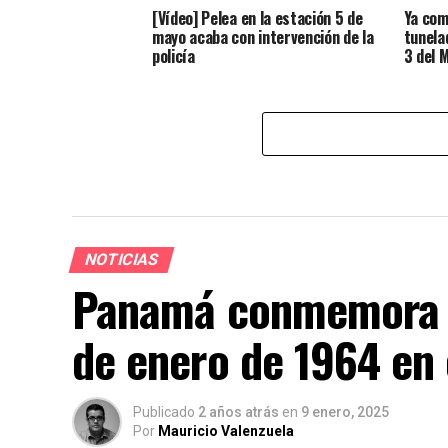
[Vídeo] Pelea en la estación 5 de
Ya com
mayo acaba con intervención de la
tunela
policía
3 del 
NOTICIAS
Panamá conmemora la
de enero de 1964 en
Publicado
2 años atrás
en
9 enero, 2025
Por
Mauricio Valenzuela