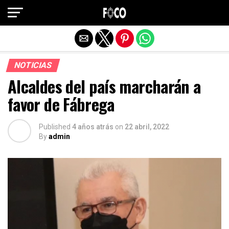
Salir de la versión móvil
NOTICIAS
Alcaldes del país marcharán a
favor de Fábrega
Published
4 años atrás
on
22 abril, 2022
By
admin