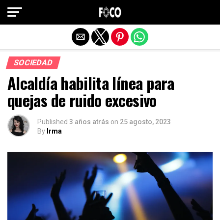
Salir de la versión móvil
SOCIEDAD
Alcaldía habilita línea para
quejas de ruido excesivo
Published
3 años atrás
on
25 agosto, 2023
By
Irma