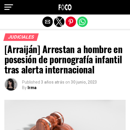
Salir de la versión móvil
JUDICIALES
[Arraiján] Arrestan a hombre en
posesión de pornografía infantil
tras alerta internacional
Published
3 años atrás
on
30 junio, 2023
By
Irma