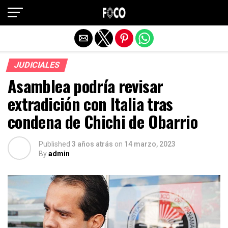
Salir de la versión móvil
JUDICIALES
Asamblea podría revisar
extradición con Italia tras
condena de Chichi de Obarrio
Published
3 años atrás
on
14 marzo, 2023
By
admin