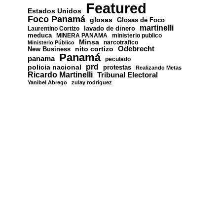
Featured
Estados Unidos
Foco Panamá
glosas
Glosas de Foco
martinelli
lavado de dinero
Laurentino Cortizo
meduca
MINERA PANAMA
ministerio publico
Minsa
narcotrafico
Ministerio Público
nito cortizo
Odebrecht
New Business
Panamá
panama
peculado
prd
policia nacional
protestas
Realizando Metas
Ricardo Martinelli
Tribunal Electoral
Yanibel Abrego
zulay rodriguez