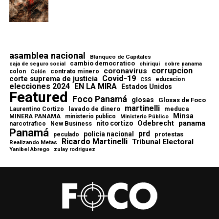
asamblea nacional
Blanqueo de Capitales
cambio democratico
chiriqui
caja de seguro social
cobre panama
corrupcion
coronavirus
contrato minero
colon
Colón
Covid-19
corte suprema de justicia
educacion
CSS
elecciones 2024
EN LA MIRA
Estados Unidos
Featured
Foco Panamá
glosas
Glosas de Foco
martinelli
lavado de dinero
meduca
Laurentino Cortizo
Minsa
MINERA PANAMA
ministerio publico
Ministerio Público
Odebrecht
panama
nito cortizo
narcotrafico
New Business
Panamá
prd
policia nacional
protestas
peculado
Ricardo Martinelli
Tribunal Electoral
Realizando Metas
Yanibel Abrego
zulay rodriguez