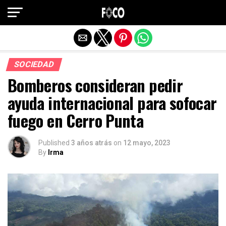
Salir de la versión móvil
SOCIEDAD
Bomberos consideran pedir
ayuda internacional para sofocar
fuego en Cerro Punta
Published
3 años atrás
on
12 mayo, 2023
By
Irma