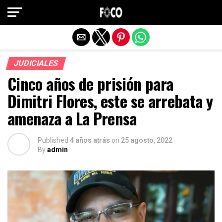
Salir de la versión móvil
JUDICIALES
Cinco años de prisión para
Dimitri Flores, este se arrebata y
amenaza a La Prensa
Published
4 años atrás
on
25 agosto, 2022
By
admin