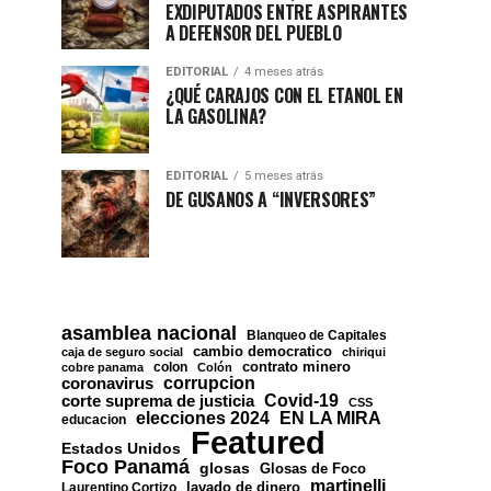
EXDIPUTADOS ENTRE ASPIRANTES
A DEFENSOR DEL PUEBLO
EDITORIAL
4 meses atrás
¿QUÉ CARAJOS CON EL ETANOL EN
LA GASOLINA?
EDITORIAL
5 meses atrás
DE GUSANOS A “INVERSORES”
asamblea nacional
Blanqueo de Capitales
cambio democratico
caja de seguro social
chiriqui
contrato minero
colon
cobre panama
Colón
corrupcion
coronavirus
Covid-19
corte suprema de justicia
CSS
EN LA MIRA
elecciones 2024
educacion
Featured
Estados Unidos
Foco Panamá
glosas
Glosas de Foco
martinelli
lavado de dinero
Laurentino Cortizo