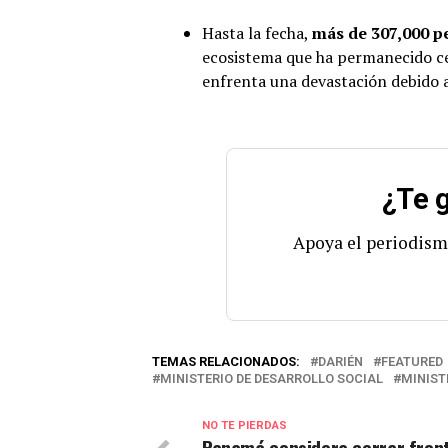
Hasta la fecha,
más de 307,000 p
ecosistema que ha permanecido c
enfrenta una devastación debido al
¿Te g
Apoya el periodism
TEMAS RELACIONADOS:
DARIÉN
FEATURED
MINISTERIO DE DESARROLLO SOCIAL
MINIST
NO TE PIERDAS
Panamá considera cerrar fron