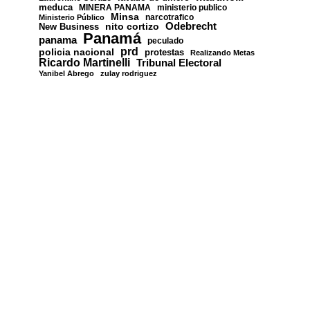
meduca
MINERA PANAMA
ministerio publico
Minsa
narcotrafico
Ministerio Público
nito cortizo
Odebrecht
New Business
Panamá
panama
peculado
prd
policia nacional
protestas
Realizando Metas
Ricardo Martinelli
Tribunal Electoral
Yanibel Abrego
zulay rodriguez