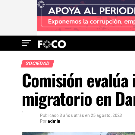
SOCIEDAD
Comisión evalúa 
migratorio en Da
Publicado
3 años atrás
en
25 agosto, 2023
Por
admin