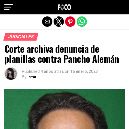
Salir de la versión móvil
JUDICIALES
Corte archiva denuncia de
planillas contra Pancho Alemán
Published
4 años atrás
on
16 enero, 2023
By
Irma