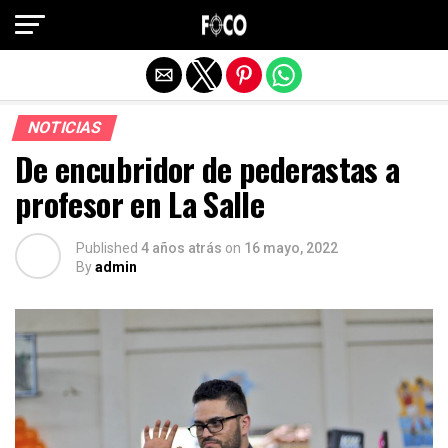
Salir de la versión móvil
NOTICIAS
De encubridor de pederastas a
profesor en La Salle
Published
4 años atrás
on
16 mayo, 2022
By
admin