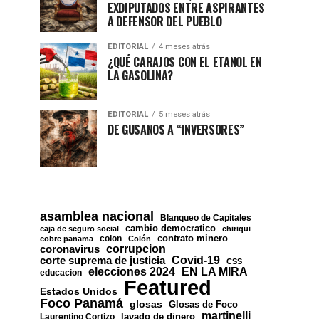
EXDIPUTADOS ENTRE ASPIRANTES
A DEFENSOR DEL PUEBLO
EDITORIAL
4 meses atrás
¿QUÉ CARAJOS CON EL ETANOL EN
LA GASOLINA?
EDITORIAL
5 meses atrás
DE GUSANOS A “INVERSORES”
asamblea nacional
Blanqueo de Capitales
cambio democratico
caja de seguro social
chiriqui
contrato minero
colon
cobre panama
Colón
corrupcion
coronavirus
Covid-19
corte suprema de justicia
CSS
EN LA MIRA
elecciones 2024
educacion
Featured
Estados Unidos
Foco Panamá
glosas
Glosas de Foco
martinelli
lavado de dinero
Laurentino Cortizo