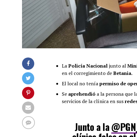
La
Policía Nacional
junto al
Min
en el corregimiento de
Betania.
El local no tenía
permiso de ope
Se
aprehendió
a la persona que l
servicios de la clínica en sus
redes
Junto a la
@PGN
clínica falsa en e