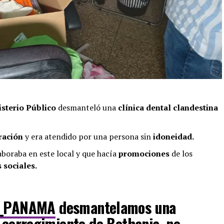
isterio Público
desmanteló una
clínica dental clandestina
ración
y era atendido por una persona sin
idoneidad.
aboraba en este local y que hacía
promociones
de los
 sociales.
_PANAMA
desmantelamos una
l corregimiento de Bethania, no