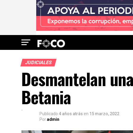
JUDICIALES
Desmantelan una 
Betania
Publicado
4 años atrás
en
15 marzo, 2022
Por
admin