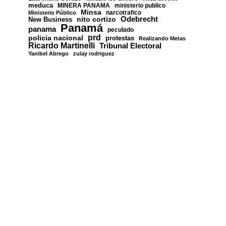
meduca
MINERA PANAMA
ministerio publico
Minsa
narcotrafico
Ministerio Público
nito cortizo
Odebrecht
New Business
Panamá
panama
peculado
prd
policia nacional
protestas
Realizando Metas
Ricardo Martinelli
Tribunal Electoral
Yanibel Abrego
zulay rodriguez