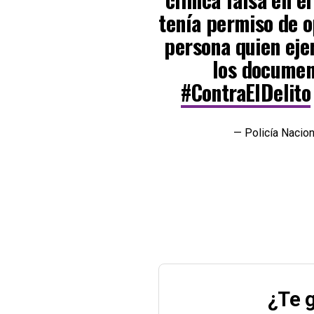
tenía permiso de o
persona quien ejer
los documen
#ContraElDelito
— Policía Nacio
¿Te g