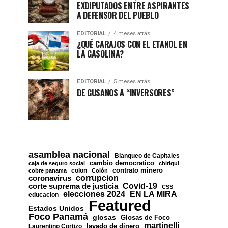
EXDIPUTADOS ENTRE ASPIRANTES
A DEFENSOR DEL PUEBLO
EDITORIAL
4 meses atrás
¿QUÉ CARAJOS CON EL ETANOL EN
LA GASOLINA?
EDITORIAL
5 meses atrás
DE GUSANOS A “INVERSORES”
asamblea nacional
Blanqueo de Capitales
cambio democratico
caja de seguro social
chiriqui
contrato minero
colon
cobre panama
Colón
corrupcion
coronavirus
Covid-19
corte suprema de justicia
CSS
EN LA MIRA
elecciones 2024
educacion
Featured
Estados Unidos
Foco Panamá
glosas
Glosas de Foco
martinelli
lavado de dinero
Laurentino Cortizo