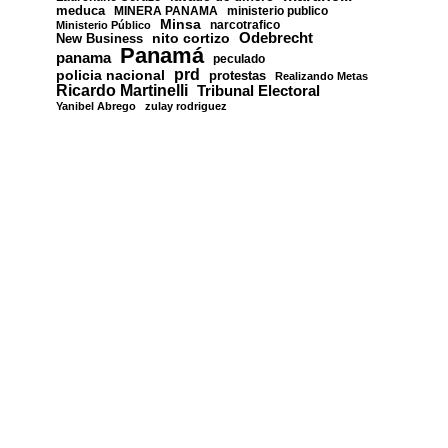
meduca
MINERA PANAMA
ministerio publico
Minsa
narcotrafico
Ministerio Público
nito cortizo
Odebrecht
New Business
Panamá
panama
peculado
prd
policia nacional
protestas
Realizando Metas
Ricardo Martinelli
Tribunal Electoral
Yanibel Abrego
zulay rodriguez