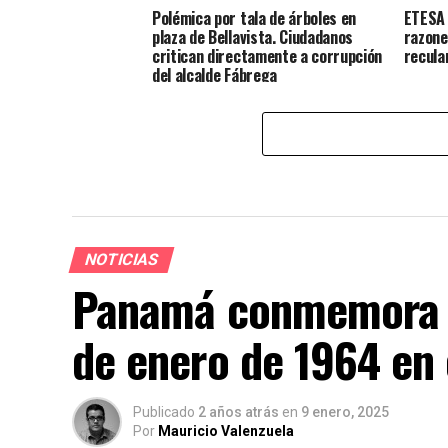
Polémica por tala de árboles en
ETESA 
plaza de Bellavista. Ciudadanos
razone
critican directamente a corrupción
recula
del alcalde Fábrega
NOTICIAS
Panamá conmemora la
de enero de 1964 en
Publicado
2 años atrás
en
9 enero, 2025
Por
Mauricio Valenzuela