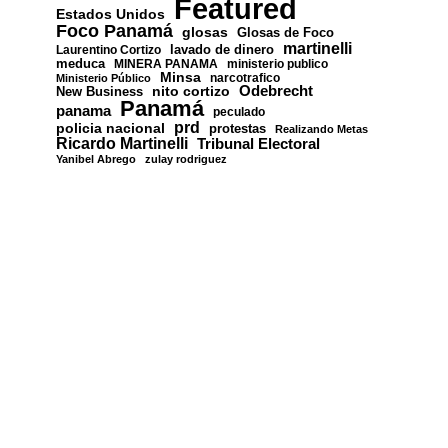
Featured
Estados Unidos
Foco Panamá
glosas
Glosas de Foco
martinelli
lavado de dinero
Laurentino Cortizo
meduca
MINERA PANAMA
ministerio publico
Minsa
narcotrafico
Ministerio Público
nito cortizo
Odebrecht
New Business
Panamá
panama
peculado
prd
policia nacional
protestas
Realizando Metas
Ricardo Martinelli
Tribunal Electoral
Yanibel Abrego
zulay rodriguez