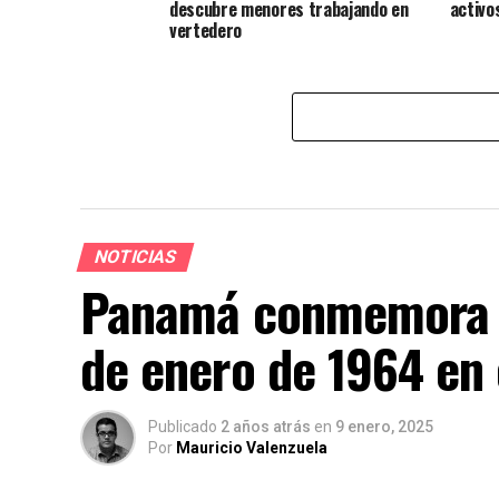
descubre menores trabajando en
activo
vertedero
NOTICIAS
Panamá conmemora la
de enero de 1964 en
Publicado
2 años atrás
en
9 enero, 2025
Por
Mauricio Valenzuela