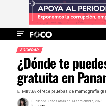
SOCIEDAD
¿Dónde te puede
gratuita en Pan
El MINSA ofrece pruebas de mamografía gratu
Publicado
3 años atrás
en
13 septiembre, 2023
Por
Irma