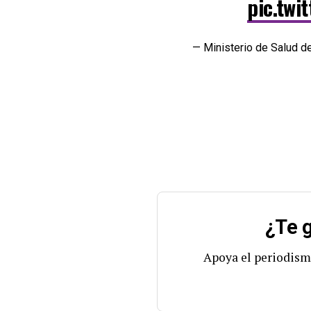
pic.twi
— Ministerio de Salud
¿Te g
Apoya el periodism