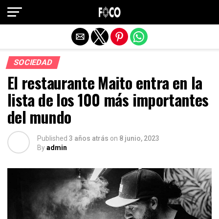
Salir de la versión móvil
SOCIEDAD
El restaurante Maito entra en la
lista de los 100 más importantes
del mundo
Published
3 años atrás
on
8 junio, 2023
By
admin