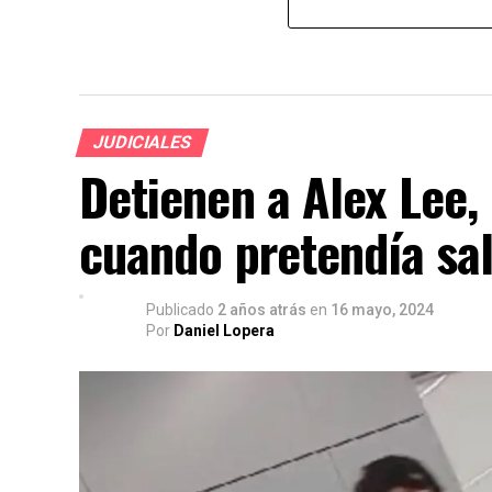
JUDICIALES
Detienen a Alex Lee,
cuando pretendía sal
Publicado
2 años atrás
en
16 mayo, 2024
Por
Daniel Lopera