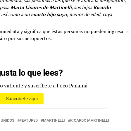
 inmediata. Las personas a las que se le aplica la designación,
sposa
Marta Linares de Martinelli
, sus hijos
Ricardo
, así como a un
cuarto hijo suyo
, menor de edad, cuya
inmediata y significa que éstas personas no pueden ingresar a
sito por sus aeropuertos.
usta lo que lees?
o valiente y suscríbete a Foco Panamá.
Suscríbete aquí
 UNIDOS
FEATURED
MARTINELLI
RICARDO MARTINELLI