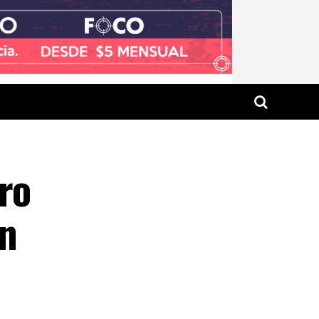
ro
en