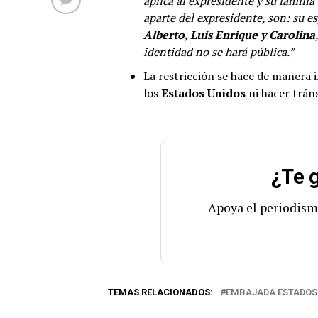
aplica al expresidente y su familia
aparte del expresidente, son: su e
Alberto, Luis Enrique y Carolina
identidad no se hará pública.”
La restricción se hace de manera 
los
Estados Unidos
ni hacer trán
¿Te g
Apoya el periodism
TEMAS RELACIONADOS:
EMBAJADA ESTADOS