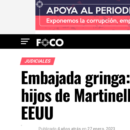
JUDICIALES
Embajada gringa:
hijos de Martinel
EEUU
Publicado
4 años atrás
en
27 enero, 2023