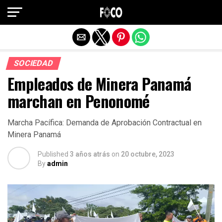
Salir de la versión móvil
SOCIEDAD
Empleados de Minera Panamá
marchan en Penonomé
Marcha Pacífica: Demanda de Aprobación Contractual en
Minera Panamá
Published
3 años atrás
on
20 octubre, 2023
By
admin