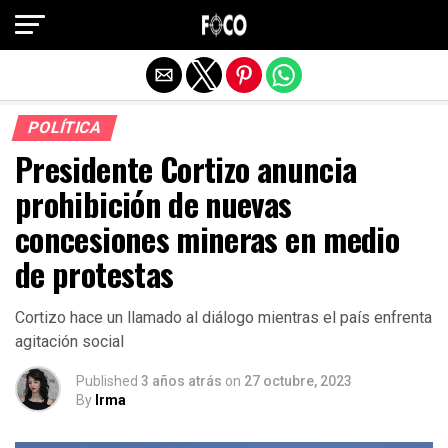
Salir de la versión móvil
POLÍTICA
Presidente Cortizo anuncia
prohibición de nuevas
concesiones mineras en medio
de protestas
Cortizo hace un llamado al diálogo mientras el país enfrenta
agitación social
Published
3 años atrás
on
27 octubre, 2023
By
Irma