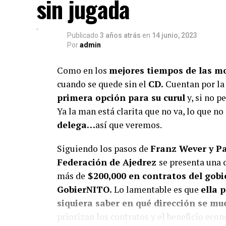
sin jugada
Apoya el periodismo val
Su
Publicado
3 años atrás
en
14 junio, 2023
Por
admin
Como en los
mejores tiempos de las m
cuando se quede sin el
CD.
Cuentan por la 
primera opción para su curul
y, si no p
Ya la man está clarita que no va, lo que no
delega…
así que veremos.
Siguiendo los pasos de
Franz Wever y P
Federación de Ajedrez
se presenta una
más de
$200,000 en contratos del gob
GobierNITO.
Lo lamentable es que
ella 
siquiera saber en qué dirección se mu
priorizan los contratos y el beneficio ec