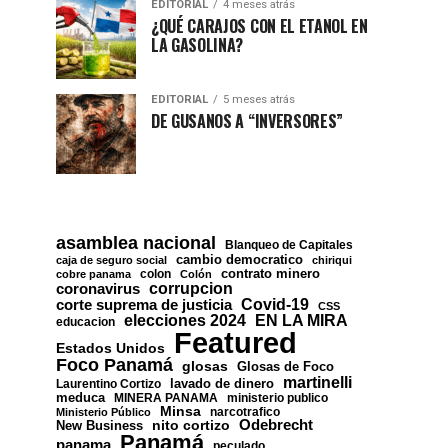
EDITORIAL
4 meses atrás
¿QUÉ CARAJOS CON EL ETANOL EN
LA GASOLINA?
EDITORIAL
5 meses atrás
DE GUSANOS A “INVERSORES”
asamblea nacional
Blanqueo de Capitales
cambio democratico
caja de seguro social
chiriqui
contrato minero
colon
cobre panama
Colón
corrupcion
coronavirus
Covid-19
corte suprema de justicia
CSS
EN LA MIRA
elecciones 2024
educacion
Featured
Estados Unidos
Foco Panamá
glosas
Glosas de Foco
martinelli
lavado de dinero
Laurentino Cortizo
meduca
MINERA PANAMA
ministerio publico
Minsa
narcotrafico
Ministerio Público
nito cortizo
Odebrecht
New Business
Panamá
panama
peculado