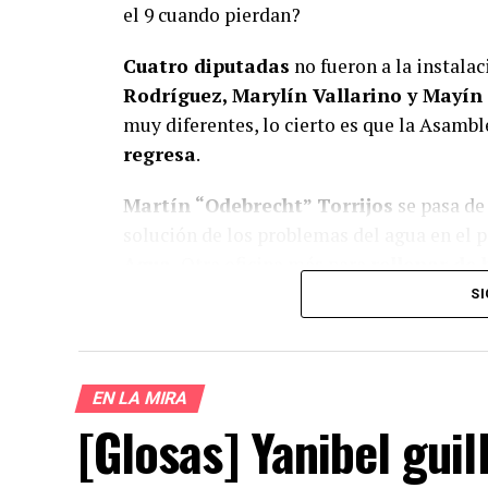
el 9 cuando pierdan?
Cuatro diputadas
no fueron a la instala
Rodríguez, Marylín Vallarino y Mayín
muy diferentes, lo cierto es que la Asamb
regresa
.
Martín “Odebrecht” Torrijos
se pasa de 
solución de los problemas del agua en el pa
Agua.
Otra oficina más para
rellenar de 
de esta calaña de gente, cuando salen del 
SI
todos los problemas.
EN LA MIRA
[Glosas] Yanibel gui
¿Te gust