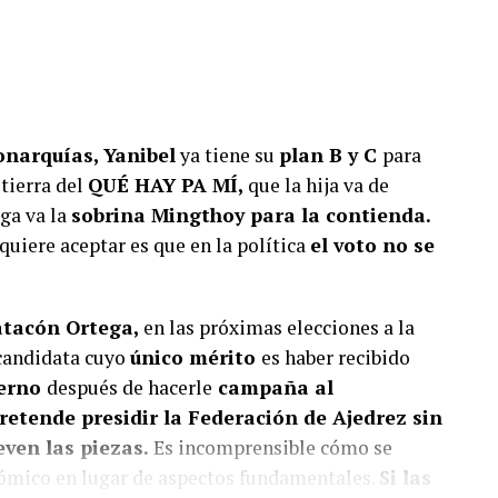
iente y suscríbete a Foco Panamá.
scríbete aquí
onarquías, Yanibel
ya tiene su
plan B y C
para
tierra del
QUÉ HAY PA MÍ,
que la hija va de
ega va la
sobrina Mingthoy para la contienda.
 quiere aceptar es que en la política
el voto no se
atacón Ortega,
en las próximas elecciones a la
 candidata cuyo
único mérito
es haber recibido
ierno
después de hacerle
campaña al
pretende presidir la Federación de Ajedrez sin
even las piezas.
Es incomprensible cómo se
onómico en lugar de aspectos fundamentales.
Si las