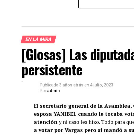
EN LA MIRA
[Glosas] Las diputad
persistente
Publicado
3 años atrás
en
4 julio, 2023
Por
admin
El
secretario general de la Asamblea,
esposa YANIBEL cuando le tocaba vot
atención
y ni caso les hizo. Todo para qu
a votar por Vargas pero si mandó a 