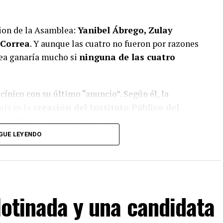
cion de la Asamblea:
Yanibel Ábrego, Zulay
 Correa
. Y aunque las cuatro no fueron por razones
lea ganaría mucho si
ninguna de las cuatro
cínico con su último “anuncio”. Según él, la
ís es la
creación del Instituto Público del
botellas y nombramientos políticos.
La clásica
gobierno,
dicen tener la solución para
GUE LEYENDO
llotinada y una candidata
a lo que lees?