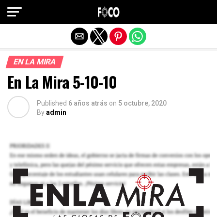
Salir de la versión móvil
EN LA MIRA
En La Mira 5-10-10
Published
6 años atrás
on
5 octubre, 2020
By
admin