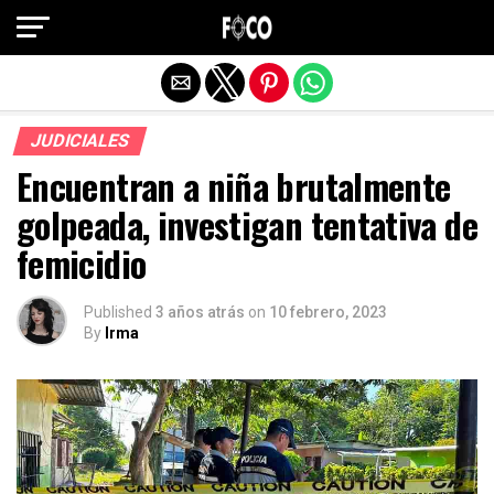
Salir de la versión móvil
JUDICIALES
Encuentran a niña brutalmente
golpeada, investigan tentativa de
femicidio
Published
3 años atrás
on
10 febrero, 2023
By
Irma