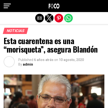
Salir de la versión móvil
NOTICIAS
Esta cuarentena es una
“morisqueta”, asegura Blandón
Published
6 años atrás
on
10 agosto, 2020
By
admin