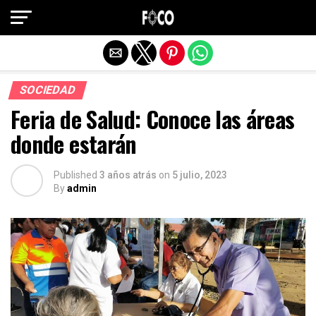
Salir de la versión móvil
SOCIEDAD
Feria de Salud: Conoce las áreas
donde estarán
Published
3 años atrás
on
5 julio, 2023
By
admin