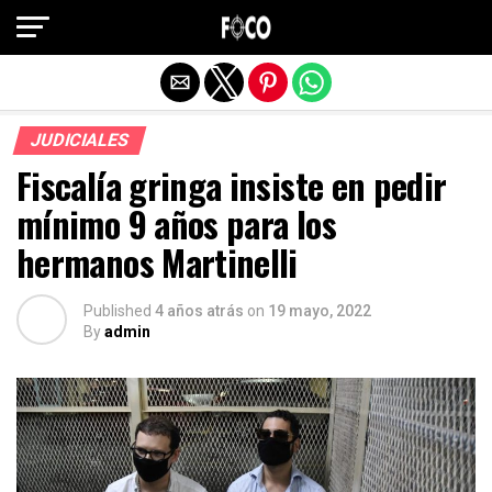
Salir de la versión móvil
JUDICIALES
Fiscalía gringa insiste en pedir
mínimo 9 años para los
hermanos Martinelli
Published
4 años atrás
on
19 mayo, 2022
By
admin