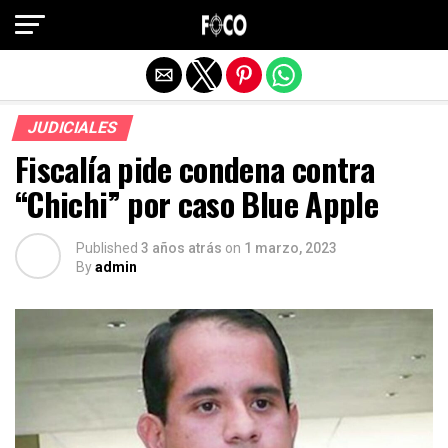
Salir de la versión móvil
JUDICIALES
Fiscalía pide condena contra
“Chichi” por caso Blue Apple
Published
3 años atrás
on
1 marzo, 2023
By
admin