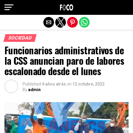
Salir de la versión móvil
SOCIEDAD
Funcionarios administrativos de
la CSS anuncian paro de labores
escalonado desde el lunes
Published
4 años atrás
on
12 octubre, 2022
By
admin