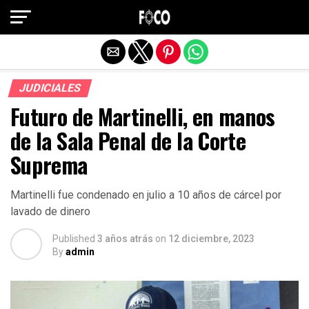
Salir de la versión móvil
JUDICIALES
Futuro de Martinelli, en manos
de la Sala Penal de la Corte
Suprema
Martinelli fue condenado en julio a 10 años de cárcel por
lavado de dinero
Published
3 años atrás
on
12 diciembre, 2023
By
admin