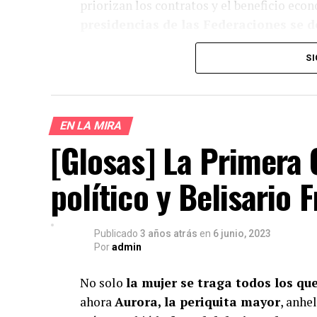
priorizan los contratos y el beneficio ec
presidencias de las Federaciones se d
representar la mitad no pasaría.
SI
¿Te gust
EN LA MIRA
[Glosas] La Primera 
Apoya el periodismo val
político y Belisario 
Su
Publicado
3 años atrás
en
6 junio, 2023
Por
admin
No solo
la mujer se traga todos los qu
ahora
Aurora, la periquita mayor
, anhel