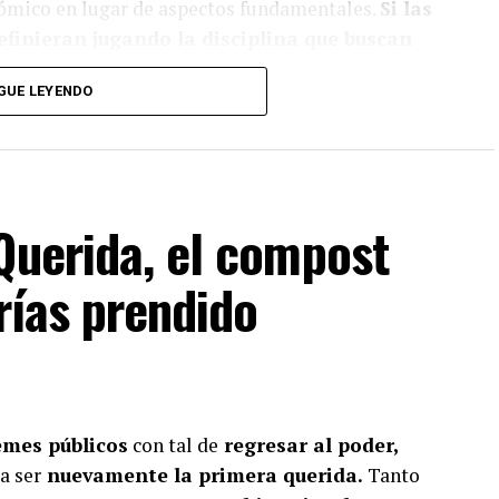
onómico en lugar de aspectos fundamentales.
Si las
efinieran jugando la disciplina que buscan
GUE LEYENDO
a lo que lees?
Querida, el compost
iente y suscríbete a Foco Panamá.
Frías prendido
scríbete aquí
emes públicos
con tal de
regresar al poder,
a ser
nuevamente la primera querida.
Tanto