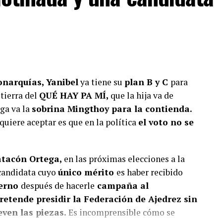
iente y suscríbete a Foco Panamá.
scríbete aquí
onarquías, Yanibel
ya tiene su
plan B y C
para
tierra del
QUÉ HAY PA MÍ,
que la hija va de
ega va la
sobrina Mingthoy para la contienda.
 quiere aceptar es que en la política
el voto no se
atacón Ortega,
en las próximas elecciones a la
 candidata cuyo
único mérito
es haber recibido
ierno
después de hacerle
campaña al
pretende presidir la Federación de Ajedrez sin
even las piezas.
Es incomprensible cómo se