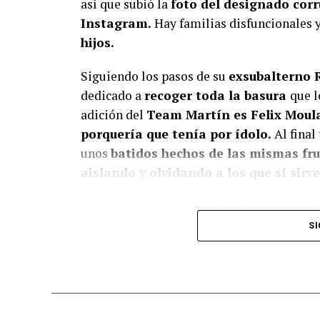
así que subió la
foto del designado corr
Instagram.
Hay familias disfuncionales y
hijos.
Siguiendo los pasos de su
exsubalterno 
dedicado a
recoger toda la basura
que l
adición del
Team Martín es Felix Moul
porquería que tenía por ídolo.
Al fina
unos
batidos hechos de las mismas fru
aislando y olvidando a los que sí sirve
Mientras los
eventos clandestinos en 
muerte,
al
representante de Belisario 
SI
ha ocurrido nada mejor que andar
aproba
riesgo la seguridad de las personas y 
controlar
cuando se salen de control.
P
está
envuelto en varios casos y con me