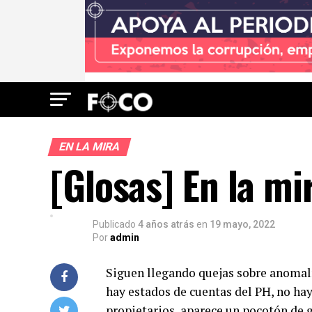
EN LA MIRA
[Glosas] En la m
Publicado
4 años atrás
en
19 mayo, 2022
Por
admin
Siguen llegando quejas sobre anomalí
hay estados de cuentas del PH, no hay
propietarios, aparece un pocotón de 