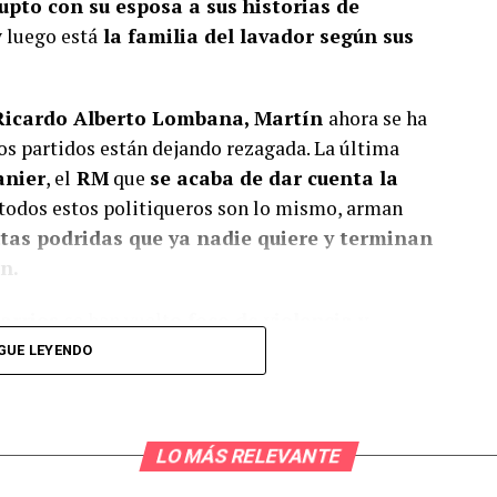
upto con su esposa a sus historias de
 luego está
la familia del lavador según sus
Ricardo Alberto Lombana, Martín
ahora se ha
os partidos están dejando rezagada. La última
anier
, el
RM
que
se acaba de dar cuenta la
l todos estos politiqueros son lo mismo, arman
tas podridas que ya nadie quiere y terminan
n.
barrios
se han vuelt
o foco de violencia y
Frías en San Miguelito, Pelé Caballero,
no se le
GUE LEYENDO
ndo permisos para eventos
p
oniendo en
de las unidades policiales
que le toca ir a
ero nuevamente, ¿nos extraña viendo a un tipo que
LO MÁS RELEVANTE
dida cautelar?
Sigan eligiendo prendas…”