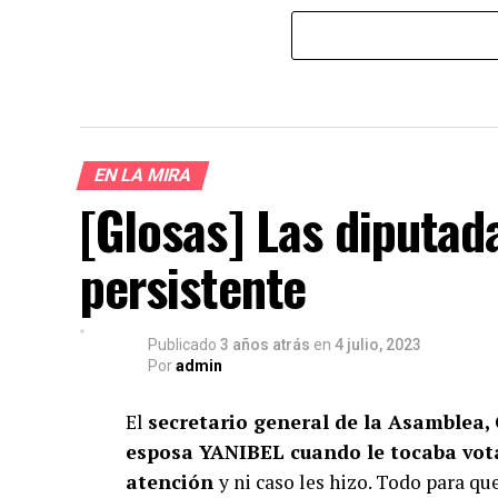
EN LA MIRA
[Glosas] Las diputad
persistente
Publicado
3 años atrás
en
4 julio, 2023
Por
admin
El
secretario general de la Asamblea,
esposa YANIBEL cuando le tocaba vot
atención
y ni caso les hizo. Todo para qu