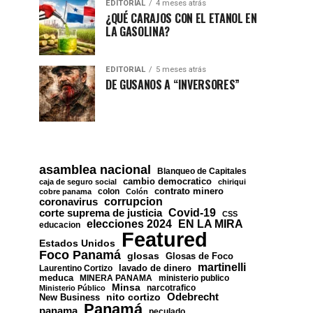
EDITORIAL
4 meses atrás
¿QUÉ CARAJOS CON EL ETANOL EN
LA GASOLINA?
EDITORIAL
5 meses atrás
DE GUSANOS A “INVERSORES”
asamblea nacional
Blanqueo de Capitales
cambio democratico
caja de seguro social
chiriqui
contrato minero
colon
cobre panama
Colón
corrupcion
coronavirus
Covid-19
corte suprema de justicia
CSS
EN LA MIRA
elecciones 2024
educacion
Featured
Estados Unidos
Foco Panamá
glosas
Glosas de Foco
martinelli
lavado de dinero
Laurentino Cortizo
meduca
MINERA PANAMA
ministerio publico
Minsa
narcotrafico
Ministerio Público
nito cortizo
Odebrecht
New Business
Panamá
panama
peculado