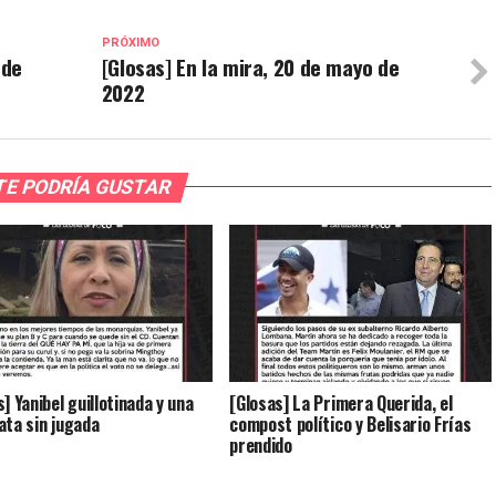
PRÓXIMO
 de
[Glosas] En la mira, 20 de mayo de
2022
TE PODRÍA GUSTAR
] Yanibel guillotinada y una
[Glosas] La Primera Querida, el
ata sin jugada
compost político y Belisario Frías
prendido