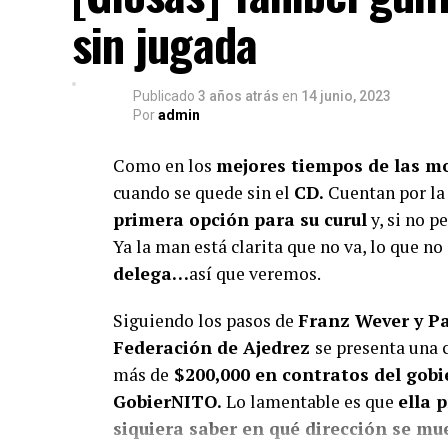
sin jugada
Apoya el periodismo val
Su
Publicado
3 años atrás
en
14 junio, 2023
Por
admin
Como en los
mejores tiempos de las m
cuando se quede sin el
CD.
Cuentan por la 
primera opción para su curul
y, si no p
Ya la man está clarita que no va, lo que no
delega…
así que veremos.
Siguiendo los pasos de
Franz Wever y P
Federación de Ajedrez
se presenta una
más de
$200,000 en contratos del gob
GobierNITO.
Lo lamentable es que
ella 
siquiera saber en qué dirección se mu