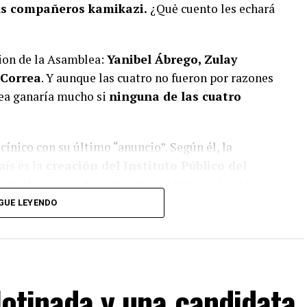
sus compañeros kamikazi.
¿Quė cuento les echará
cion de la Asamblea:
Yanibel Ábrego, Zulay
 Correa
. Y aunque las cuatro no fueron por razones
lea ganaría mucho si
ninguna de las cuatro
cínico con su último “anuncio”. Según él, la
ís es la
creación del Instituto Público del
botellas y nombramientos políticos.
La clásica
gobierno,
dicen tener la solución para
GUE LEYENDO
llotinada y una candidata
a lo que lees?