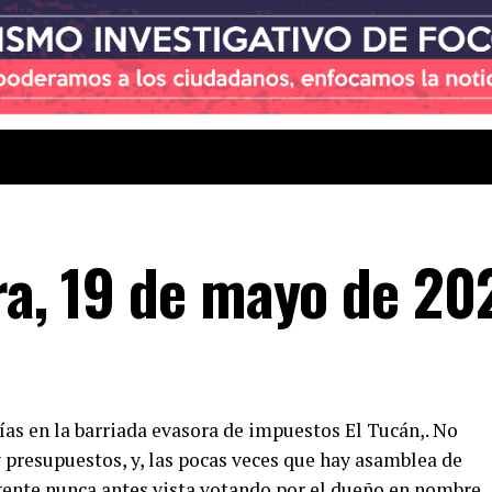
ira, 19 de mayo de 20
as en la barriada evasora de impuestos El Tucán,. No
 presupuestos, y, las pocas veces que hay asamblea de
gente nunca antes vista votando por el dueño en nombre