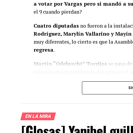
a votar por Vargas pero si mandó a 
el 9 cuando pierdan?
Cuatro diputadas
no fueron a la instala
Rodríguez, Marylín Vallarino y Mayín
muy diferentes, lo cierto es que la Asamb
regresa
.
Martín “Odebrecht” Torrijos
se pasa de 
solución de los problemas del agua en el pa
Agua.
Otra oficina más para
rellenar de 
de esta calaña de gente, cuando salen del 
SI
todos los problemas.
EN LA MIRA
[Glosas] Yanibel gui
¿Te gust