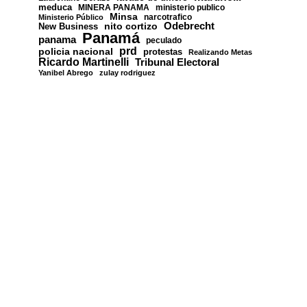
meduca
MINERA PANAMA
ministerio publico
Minsa
narcotrafico
Ministerio Público
nito cortizo
Odebrecht
New Business
Panamá
panama
peculado
prd
policia nacional
protestas
Realizando Metas
Ricardo Martinelli
Tribunal Electoral
Yanibel Abrego
zulay rodriguez