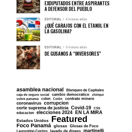
EXDIPUTADOS ENTRE ASPIRANTES
A DEFENSOR DEL PUEBLO
EDITORIAL
4 meses atrás
¿QUÉ CARAJOS CON EL ETANOL EN
LA GASOLINA?
EDITORIAL
5 meses atrás
DE GUSANOS A “INVERSORES”
asamblea nacional
Blanqueo de Capitales
cambio democratico
caja de seguro social
chiriqui
contrato minero
colon
cobre panama
Colón
corrupcion
coronavirus
Covid-19
corte suprema de justicia
CSS
EN LA MIRA
elecciones 2024
educacion
Featured
Estados Unidos
Foco Panamá
glosas
Glosas de Foco
martinelli
lavado de dinero
Laurentino Cortizo