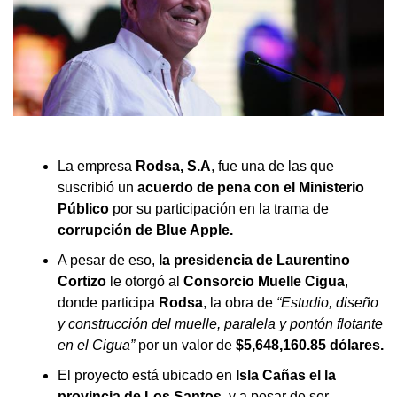
La empresa
Rodsa, S.A
, fue una de las que
suscribió un
acuerdo de pena con el Ministerio
Público
por su participación en la trama de
corrupción de Blue Apple.
A pesar de eso,
la presidencia de Laurentino
Cortizo
le otorgó al
Consorcio Muelle Cigua
,
donde participa
Rodsa
, la obra de
“Estudio, diseño
y construcción del muelle, paralela y pontón flotante
en el Cigua”
por un valor de
$5,648,160.85 dólares.
El proyecto está ubicado en
Isla Cañas el la
provincia de Los Santos
, y a pesar de ser