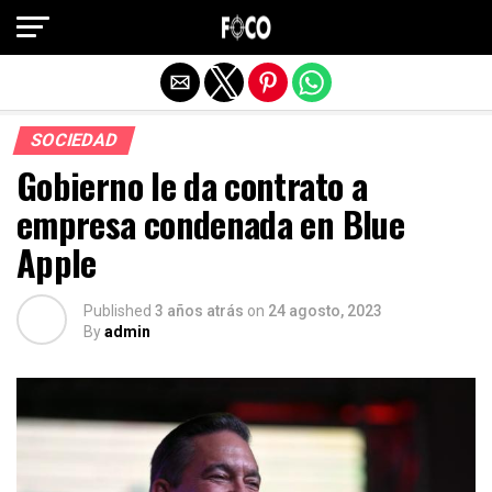
Salir de la versión móvil
SOCIEDAD
Gobierno le da contrato a
empresa condenada en Blue
Apple
Published
3 años atrás
on
24 agosto, 2023
By
admin