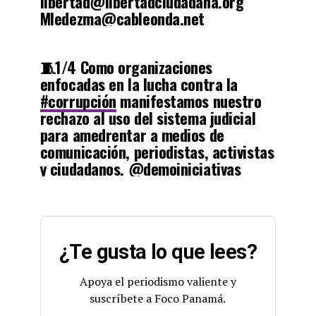
libertad@libertadciudadana.org
Mledezma@cableonda.net
demoiniciativas@hotmail.com
info@espaciocivico.com
🧵1/4 Como organizaciones
pic.twitter.com/rgavvHSrH5
enfocadas en la lucha contra la
#corrupción
manifestamos nuestro
— Espacio Cívico (@espaciocivico)
February 10, 2023
rechazo al uso del sistema judicial
para amedrentar a medios de
comunicación, periodistas, activistas
y ciudadanos.
@demoiniciativas
@espaciocivico
@movpanamajoven
@jxtransparencia
pic.twitter.com/cQFNA6RYeu
¿Te gusta lo que lees?
— Libertad Ciudadana (@LibertCiudadana)
February 9,
2023
Apoya el periodismo valiente y
suscríbete a Foco Panamá.