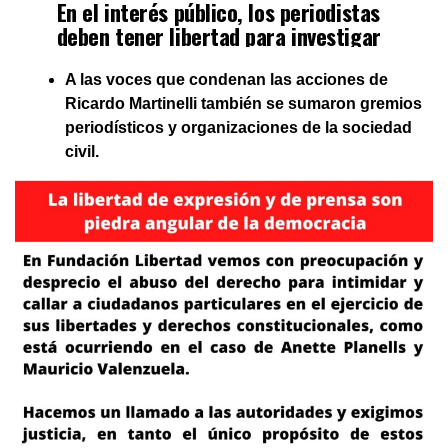
En el interés público, los periodistas
deben tener libertad para investigar
para proteger las instituciones
democráticas y el estado de derecho.
A las voces que condenan las acciones de
Ricardo Martinelli también se sumaron gremios
periodísticos y organizaciones de la sociedad
— Emb.Canada en Panama (@EmbCanPanama)
civil.
February 9, 2023