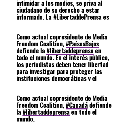
intimidar a los medios, se priva al
ciudadano de su derecho a estar
informado. La
#LibertaddePrensa
es
esencial para una democracia
próspera
Como actual copresidente de Media
pic.twitter.com/kxax4k4VXK
Freedom Coalition,
#PaísesBajos
defiende la
#libertaddeprensa
en
— U.S. Embassy Panama (@USEmbPAN)
February 9,
todo el mundo. En el interés público,
2023
los periodistas deben tener libertad
para investigar para proteger las
instituciones democráticas y el
estado de derecho.
Como actual copresidente de Media
— Embajada de Países Bajos en Panamá
Freedom Coalition,
#Canadá
defiende
(@NLinPanama)
February 9, 2023
la
#libertaddeprensa
en todo el
mundo.