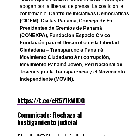
pic.twitter.com/SFcc6SZuG9
abogan por la libertad de prensa. La coalición la
conforman el
Centro de Iniciativas Democráticas
— Fórumdeperiodistas (@fperiodistaspma)
February 9,
(CIDFM), Civitas Panamá, Consejo de Ex
2023
Presidentes de Gremios de Panamá
(CONEXPA), Fundación Espacio Cívico,
Fundación para el Desarrollo de la Libertad
Ciudadana – Transparencia Panamá,
Movimiento Ciudadano Anticorrupción,
Movimiento Panamá Joven, Red Nacional de
Jóvenes por la Transparencia y el Movimiento
Independiente (MOVIN).
https://t.co/eR571kWIDG
Comunicado: Rechazo al
hostigamiento judicial