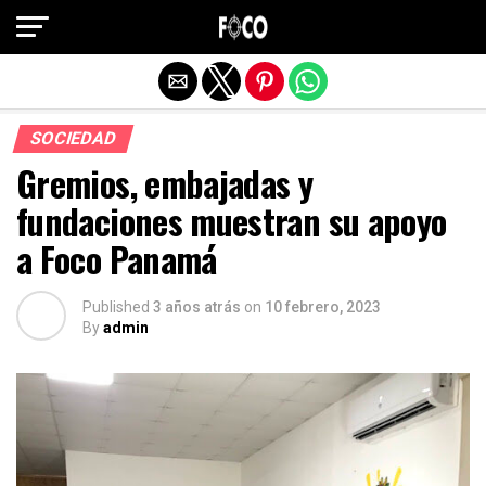
Salir de la versión móvil
SOCIEDAD
Gremios, embajadas y
fundaciones muestran su apoyo
a Foco Panamá
Published
3 años atrás
on
10 febrero, 2023
By
admin