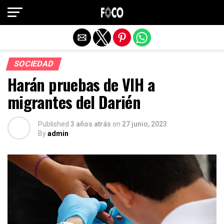
Salir de la versión móvil
SOCIEDAD
Harán pruebas de VIH a
migrantes del Darién
Published
3 años atrás
on
27 junio, 2023
By
admin